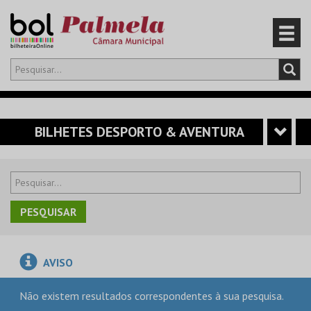
Olá,
iniciar sessão
PT
0
CARRINHO
BILHETES DESPORTO & AVENTURA
EVENTOS
CARTÕES
PRODUTOS
AVISO
Não existem resultados correspondentes à sua pesquisa.